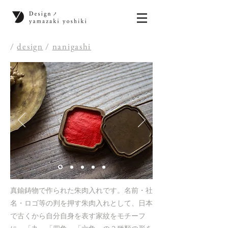
/
design
/
nanigashi
真鍮鋳物で作られた朱肉入れです。名前・社
名・ロゴ等の判を押す朱肉入れとして、日本
で古くから自分自身を表す家紋をモチーフ