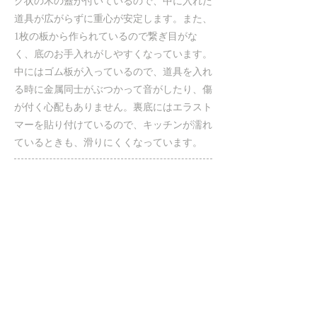
グ状の木の蓋が付いているので、中に入れた
道具が広がらずに重心が安定します。また、
1枚の板から作られているので繋ぎ目がな
く、底のお手入れがしやすくなっています。
中にはゴム板が入っているので、道具を入れ
る時に金属同士がぶつかって音がしたり、傷
が付く心配もありません。裏底にはエラスト
マーを貼り付けているので、キッチンが濡れ
ているときも、滑りにくくなっています。
『ツールホルダー150』 Tool Holder 150
ブランド／
Onami
大きさ／φ94×150mm
仕上げ／シルキー・クロ茶・グロッシー
※製造中止品 Discontinued