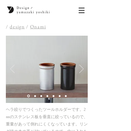
/
design
/
Onami
ヘラ絞りでつくったツールホルダーです。2
㎜のステンレス板を垂直に絞っているので、
重量があって倒れにくくなっています。リン